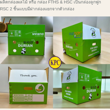
ผลิตกล่องผลไม้ หรือ กล่อง FTHS & HSC เป็นกล่องลูกฟูก
RSC 2 ชิ้นแบบมีฝากล่องแยกจากตัวกล่อง