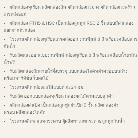
ผลิตกล่องทุเรียน ผลิตกล่องส้ม ผลิตกล่องมะม่วง ผลิตกล่องมะพร้าว
เกรดส่งออก
ผลิตกล่อง FTHS & HSC เป็นกล่องลูกฟูก RSC 2 ชิ้นแบบมีฝากล่อง
แยกจากตัวกล่อง
โรงงานผลิตกล่องทุเรียนเกรดส่งออก งานพิมพ์ 8 สี พร้อมเคลือบสาร
กันน้ำ
รับผลิตและออกแบบงานพิมพ์กล่องทุเรียน 8 สี พร้อมเคลือบน้ำยากัน
น้ำฟรี
รับผลิตกล่องส้มสายน้ำผึ้งบรรจุ แบบกล่องไดคัทฝาครอบบนล่าง
พร้อมพาร์ทิชั่นกั้นผลไม้
โรงงานผลิตกล่องผลไม้แบบด่วน 24 ชม.
รับผลิต ออกแบบกล่องทุเรียน กล่องผลไม้ตามแบบลูกค้า
ผลิตกล่องฝาเปิด เป็นกล่องลูกฟูกฝาเปิด 5 ชั้น ผลิตกล่องฝา
ครอบ ผลิตกล่องไดคัท
โรงงานผลิตพาเลทกระดาษ ผู้ผลิตพาเลทกระดาษลูกฟูกกันน้ำ